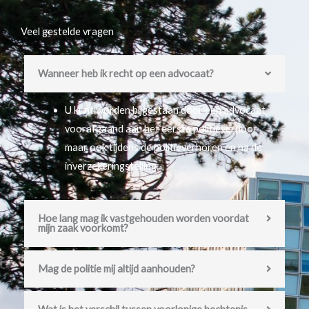
Veel gestelde vragen
Wanneer heb ik recht op een advocaat?
U kunt worden bijgestaan door een advocaat
voorafgaand aan het eerste politieverhoor
maar ook tijdens de politieverhoren en na de
inverzekeringstelling.
Hoe lang mag ik vastgehouden worden voordat
mijn zaak voorkomt?
Mag de politie mij altijd aanhouden?